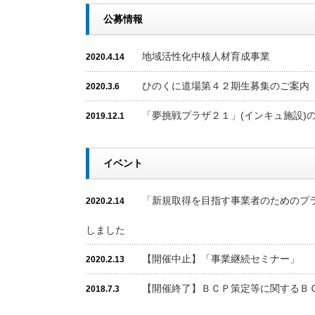
公募情報
地域活性化中核人材育成事業
2020.4.14
ひのくに道場第４２期生募集のご案内
2020.3.6
「夢挑戦プラザ２１」(インキュ施設)
2019.12.1
イベント
「新規取得を目指す事業者のためのプ
2020.2.14
しました
【開催中止】「事業継続セミナー」
2020.2.13
【開催終了】ＢＣＰ策定等に関するＢ
2018.7.3